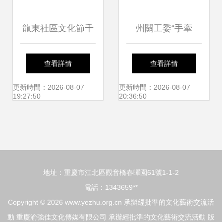
龍東社區文化節千
州關工委“手牽
人共襄盛舉 媽祖出
手”合唱團藝術展演
查看詳情
查看詳情
巡彰顯民俗魅力
在溶江小學圓滿落
更新時間：2026-08-07
更新時間：2026-08-07
19:27:50
20:36:50
幕，成功承辦經批
準的文化藝術交流
地址：重慶市江北區觀音橋春暉園61號1-1-2
活動
電話：1343659**
Copyright © 2026
www.yezhu.org.cn
承辦經批準的文化藝術交流活
動
重慶渝強佳文化傳媒有限公司
承辦經批準的文化藝術交流活動
版