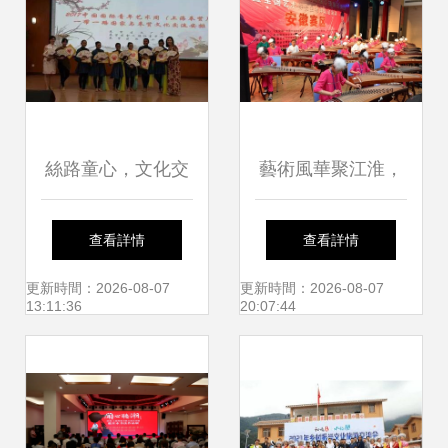
絲路童心，文化交
藝術風華聚江淮，
融——2017中國國
十屆盛典耀華夏
查看詳情
查看詳情
際青年藝術周“一帶
——第十屆華夏藝
更新時間：2026-08-07
更新時間：2026-08-07
13:11:36
20:07:44
一路”國家與奉賢文
術風采國際交流展
化交流活動在思言
示活動安徽賽區總