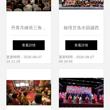
小學舉行
選拔賽隆重舉行
丹青共繪長三角，
秘境甘洛水韻越西
翰墨同書滬濱情
一場山水與人文交
查看詳情
查看詳情
——記濱海·上海書
織的文化旅游盛宴
更新時間：2026-08-07
更新時間：2026-08-07
16:11:29
08:28:56
畫交流活動