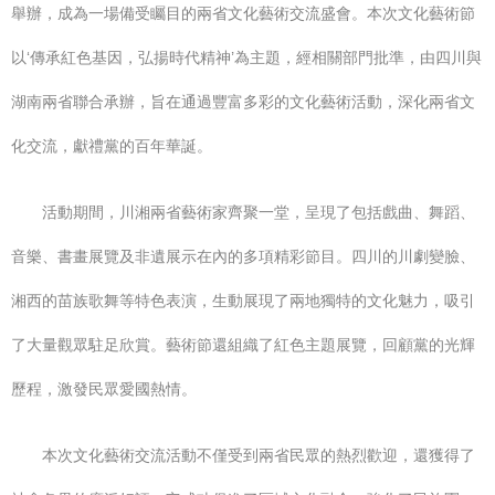
舉辦，成為一場備受矚目的兩省文化藝術交流盛會。本次文化藝術節
以‘傳承紅色基因，弘揚時代精神’為主題，經相關部門批準，由四川與
湖南兩省聯合承辦，旨在通過豐富多彩的文化藝術活動，深化兩省文
化交流，獻禮黨的百年華誕。
活動期間，川湘兩省藝術家齊聚一堂，呈現了包括戲曲、舞蹈、
音樂、書畫展覽及非遺展示在內的多項精彩節目。四川的川劇變臉、
湘西的苗族歌舞等特色表演，生動展現了兩地獨特的文化魅力，吸引
了大量觀眾駐足欣賞。藝術節還組織了紅色主題展覽，回顧黨的光輝
歷程，激發民眾愛國熱情。
本次文化藝術交流活動不僅受到兩省民眾的熱烈歡迎，還獲得了