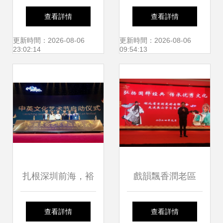
舞臺——我校成功
亮美好生活——山
查看詳情
查看詳情
承辦江蘇省第六屆
水安康·大美榆林陜
更新時間：2026-08-06
更新時間：2026-08-06
23:02:14
09:54:13
大學生藝術展演活
南陜北民歌交流展
動舞蹈展演
演旬陽專場完美落
幕
扎根深圳前海，裕
戲韻飄香潤老區
苑藝術如何構建中
——湖北省京劇愛
查看詳情
查看詳情