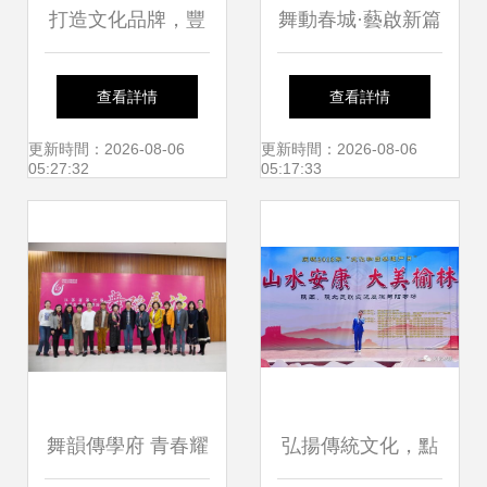
打造文化品牌，豐
舞動春城·藝啟新篇
富群眾生活——環
長春市工人文化宮
查看詳情
查看詳情
翠區文化館的公益
2021年首期公益舞
更新時間：2026-08-06
更新時間：2026-08-06
05:27:32
05:17:33
實踐與藝術交流之
蹈培訓班4月8日起
路
報名
舞韻傳學府 青春耀
弘揚傳統文化，點