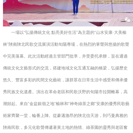
一場以“弘揚傳統文化 點亮美好生活”為主題的“山水安康·大美榆
林”陜南陜北民歌交流展演活動旬陽專場，在熱烈的掌聲與悠揚的歌聲
中完美落幕。此次活動經過主管部門批準，并受委托承辦，旨在通過
傳統文化文藝形式的交流，搭建地域文化互通互融的橋梁，弘揚歷史
悠久、豐富多彩的民間文化藝術，讓群眾在日常生活中感受和傳承優
秀民族文化遺產。演出在革命老區和民歌沃野的旬陽市拉開帷幕，高
潮頻起。來自“金盆銀嶺之地”榆林和“神奇綠茶之鄉”安康的優秀民歌藝
術家齊聚一堂，輪番上陣。從豪邁激昂的陜北信天游，到巧曼典雅的
陜南民歌，多元化歌聲傳遞著黃土地的熱情、綠茶園的靈秀與老區奮