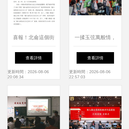
喜報！北侖這個街
一揉玉弦萬般情，
道通過“浙江省民間
彈支紅曲給黨聽
查看詳情
查看詳情
文化藝術之鄉”復
——記一場承旨在
更新時間：2026-08-06
更新時間：2026-08-06
20:08:34
22:57:03
核，文化交流再啟
芯的文化藝術交流
新篇章
盛會